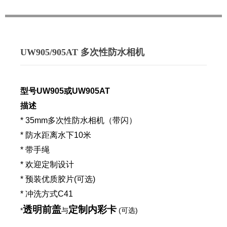
UW905/905AT 多次性防水相机
型号
U
W905或UW905AT
描述
* 35mm多次性防水相机（带闪）
*
防水距离水下10米
*
带手绳
* 欢迎定制
设计
*
预装优质胶片
(可选)
* 冲洗方式
C41
透明前盖
定制内彩卡
*
与
(可选)