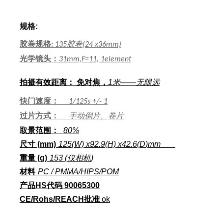
规格:
胶卷规格
胶卷
:
135
(24 x36mm)
光学镜头：
31mm,F=11, 1element
拍摄有效距离： 免对焦，
1米——无限远
快门速度：
1/125s +/- 1
过片方式：
手动倒片、卷片
取景范围：
8
0%
尺寸 (mm)
125
(W) x
92.9
(H) x
42.6
(D
)
mm
重量 (g)
15
3 (
仅相机
)
材料
PC / PMMA/HIPS/POM
产品HS代码
90065300
CE
/Rohs/REACH
批准
ok