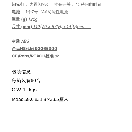
闪光灯
： 内置闪光灯，推钮开关， 15秒回电时间
电池
： 1个7号（AAA)碱性电池
重量 (g)
122g
尺寸 (mm)
11
9
(W) x 6
7
(H) x
44
(D)
mm
材质
ABS
产品HS代码
90065300
CE
/Rohs/REACH
批准
ok
包装信息
每箱装有60台
G.W.:
11
kgs
Meas:59.6 x31.9 x33.5厘米