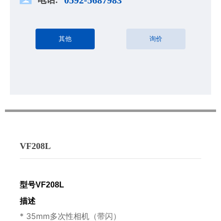
其他
询价
VF208L
型号
V
F208L
描述
* 35mm多次性相机（带闪）