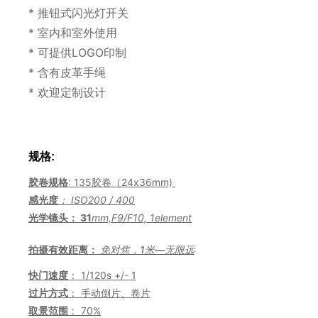
* 推钮式闪光灯开关
* 室内和室外使用
* 可提供LOGO印制
* 含有皮革手绳
* 欢迎定制设计
规格:
胶卷规格
: 135胶卷（24x36mm)
感光度
： ISO200 / 400
光学镜头： 31
mm,F9/F10, 1element
拍摄有效距离：
免对焦，1米—无限远
快门速度
： 1/120s +/- 1
过片方式
： 手动倒片、卷片
取景范围
： 70%