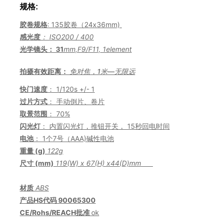
规格:
胶卷规格
: 135胶卷（24x36mm)
感光度
： ISO200 / 400
光学镜头： 31
mm,F9/F11, 1element
拍摄有效距离：
免对焦，1米—无限远
快门速度
： 1/120s +/- 1
过片方式
： 手动倒片、卷片
取景范围
： 70%
闪光灯
： 内置闪光灯，推钮开关， 15秒回电时间
电池
： 1个7号（AAA)碱性电池
重量 (g)
122g
尺寸 (mm)
11
9
(W) x 6
7
(H) x
44
(D)
mm
材质
ABS
产品HS代码
90065300
CE
/Rohs/REACH
批准
ok