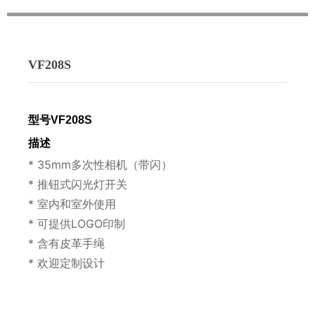
VF208S
型号
V
F208S
描述
* 35mm多次性相机（带闪）
* 推钮式闪光灯开关
* 室内和室外使用
* 可提供LOGO印制
* 含有皮革手绳
* 欢迎定制设计