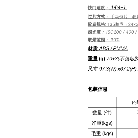
快门速度
：
1/64
±
1
过片方式
： 手动倒片、卷
胶卷规格
: 135胶卷（24x
感光度
： ISO200 / 400 /
取景范围
： 30%
材质
ABS / PMMA
重量 (g)
70
±
3
(不包括胶
尺寸
97.3
(W) x
67.2
(H)
包装信息
内
数量 (件)
净重(kgs)
毛重 (kgs)