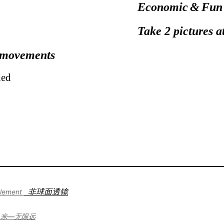
Economic
&
Fun
Take
2
pictures a
 movements
ded
element
非球面透镜
1米—无限远