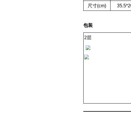
尺寸(
c
m)
35.5*2
包装
2层