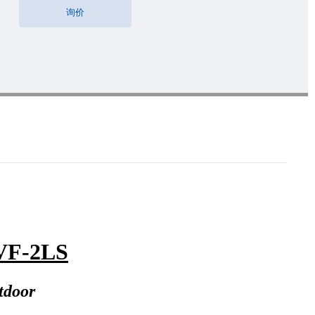
询价
VF-
2LS
tdoor