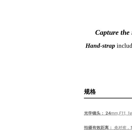
Capture the
H
and-strap
inclu
规格
光学镜头： 24
mm,F11, 1
拍摄有效距离：
免对焦，