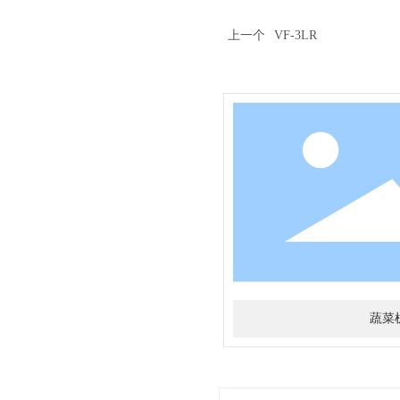
上一个
VF-3LR
蔬菜