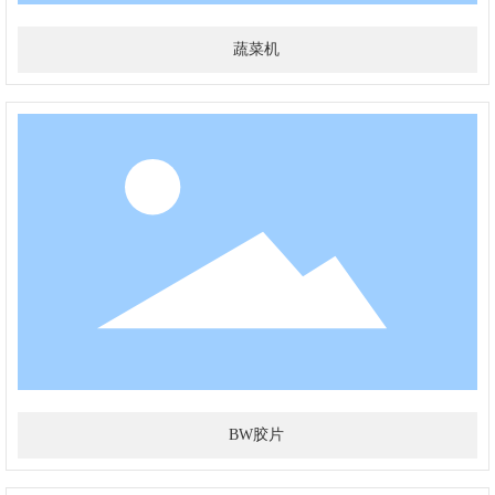
蔬菜机
BW胶片