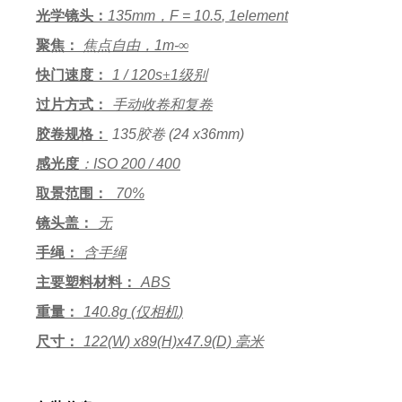
光学镜头
：
135mm，F = 10.5
,
1element
聚焦
：
焦点自由，1m-
∞
快门速度
：
1 / 120s
±
1
级别
过片方式
：
手动收卷和复卷
胶卷规格
：
135胶卷 (24 x36mm)
感光度
：ISO 200 / 400
取景范围
：
70%
镜头盖
：
无
手绳
：
含手绳
主要塑料材料
：
ABS
重量
：
140.8g (仅相机)
尺寸
：
122(W) x89(H)x47.9(D) 毫米