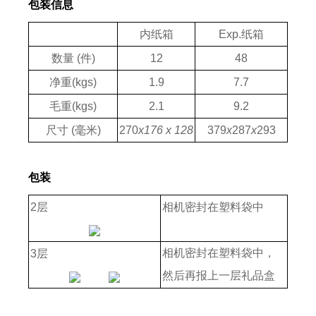
包装信息
内纸箱
Exp.纸箱
数量 (件)
12
48
净重(kgs)
1.9
7.7
毛重(kgs)
2.1
9.2
尺寸 (毫米)
270
x176 x 128
379
x
287
x
293
包装
2层
相机密封在塑料袋中
相机密封在塑料袋中，
3层
然后再报上一层礼品盒