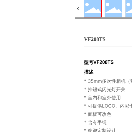
VF208TS
型号
V
F208TS
描述
* 35mm多次性相机
* 推钮式闪光灯开关
* 室内和室外使用
* 可提供LOGO、内彩
* 面板可改色
* 含有手绳
* 欢迎定制设计