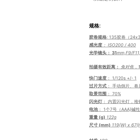
规格:
胶卷规格
: 135胶卷（24x
感光度
： ISO200 / 400
光学镜头： 31
mm,F9/F11,
拍摄有效距离：
免对焦，
快门速度
： 1/120s +/- 1
过片方式
： 手动倒片、卷
取景范围
： 70%
闪光灯
： 内置闪光灯，推
电池
： 1个7号（AAA)碱
重量 (g)
122g
尺寸 (mm)
11
9
(W) x 6
7
(