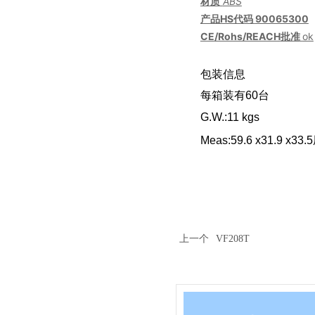
材质
ABS
产品HS代码
90065300
CE
/Rohs/REACH
批准
ok
包装信息
每箱装有60台
G.W.:
11
kgs
Meas:59.6 x31.9 x33
上一个
VF208T