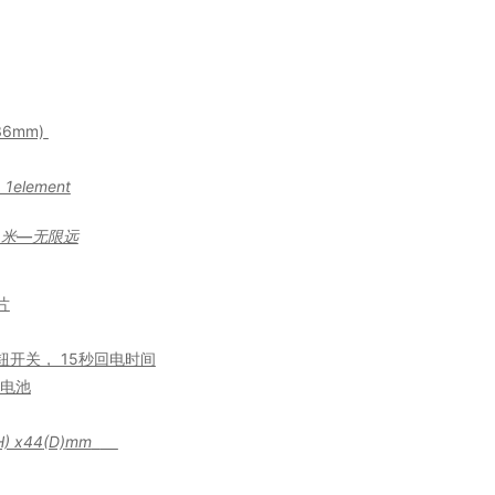
36mm)
 1element
1米—无限远
片
钮开关， 15秒回电时间
性电池
H) x
44
(D)
mm