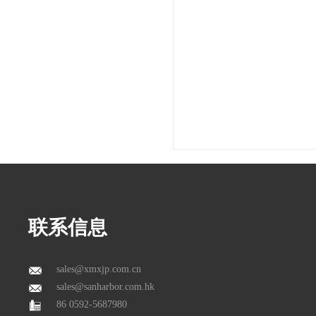
联系信息
sales@xmxjp.com.cn
sales@sanharbor.com.hk
86 0592-5687980