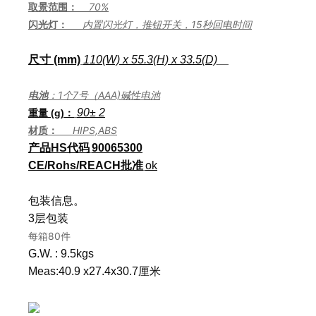
取景范围：
70%
闪光灯：
内置闪光灯，推钮开关，15秒回电时间
尺寸 (mm)
1
10
(W) x 5
5.3
(H) x 3
3.5
(D)
电池
：1个7号（AAA)碱性电池
90
± 2
重量 (g)：
材质：
HIPS,ABS
产品HS代码
90065300
CE
/Rohs/REACH
批准
ok
包装信息。
3层包装
每箱80件
G.W. : 9.5kgs
Meas:40.9 x27.4x30.7厘米