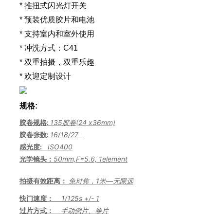
* 推扭式闪光灯开关
* 预装优质胶片和电池
* 支持室内和室外使用
* 冲洗方式：
C41
*
双重拍摄，双重乐趣
* 欢迎定制设计
规格:
胶卷规格:
135胶卷(24 x36mm)
胶卷张数:
16/18/27
感光度:
ISO400
光学镜头：
50mm,F=5.6, 1element
拍摄有效距离：
免对焦，1米—无限远
快门速度：
1/125s +/- 1
过片方式：
手动倒片、卷片