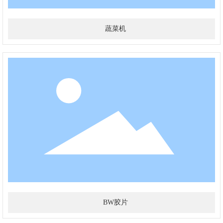
蔬菜机
BW胶片