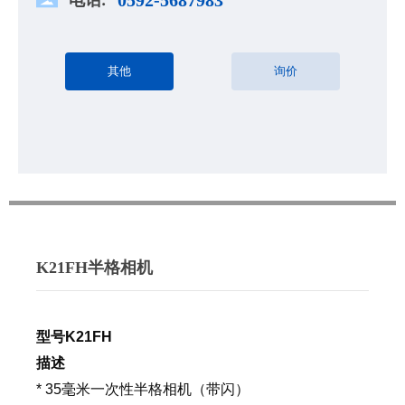
其他
询价
K21FH半格相机
型号
K
21FH
描述
* 35毫米一次性半格
相机（带闪）