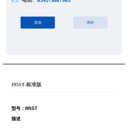
其他
询价
I95ST-标准版
型号
：
I95ST
描述