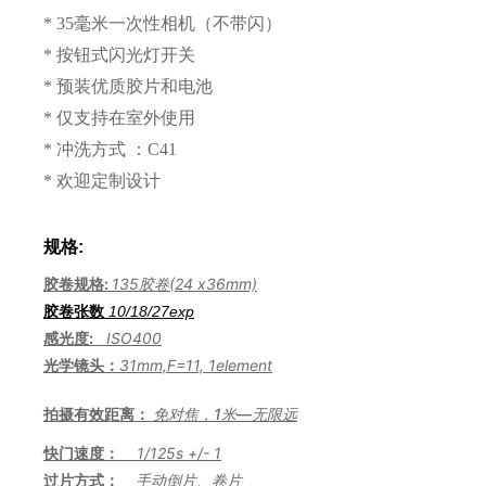
* 35毫米一次性相机（不带闪）
* 按钮式闪光灯开关
* 预装优质胶片和电池
* 仅支持在室外使用
* 冲洗方式 ：
C41
* 欢迎定制设计
规格:
胶卷规格:
135胶卷(24 x36mm)
胶卷张数
10/18/
27
exp
感光度:
ISO400
光学镜头：
31mm,F=11, 1element
拍摄有效距离：
免对焦，1米—无限远
快门速度：
1/125s +/- 1
过片方式：
手动倒片、卷片