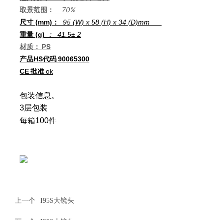
取景范围：
70%
尺寸 (mm)：
95 (W) x 58 (H) x 34 (D)
mm
：
重量 (g)
41.5
± 2
材质： PS
产品HS代码
90065300
CE
批准
ok
包装信息。
3层包装
每箱100件
上一个
I95S大镜头