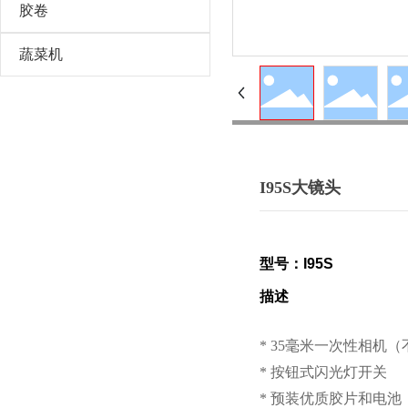
胶卷
蔬菜机
I95S大镜头
型号
：
I95S
描述
* 35毫米一次性相机
* 按钮式闪光灯开关
* 预装优质胶片和电池