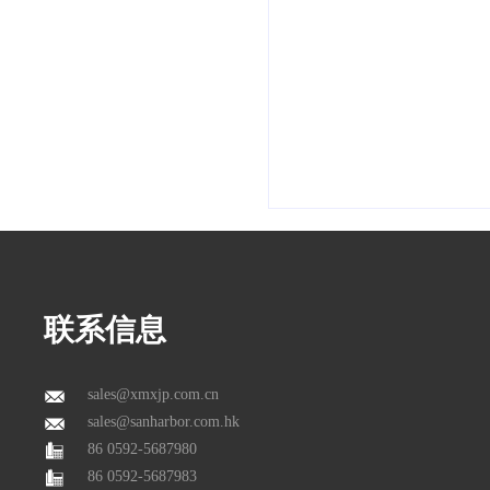
联系信息
sales@xmxjp.com.cn
sales@sanharbor.com.hk
86 0592-5687980
86 0592-5687983