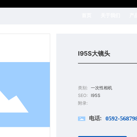
首页
关于我们
产
I95S大镜头
类别:
一次性相机
SEO:
I95S
附录:
电话:
0592-56879