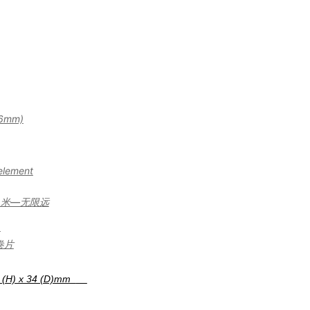
6mm)
element
1米—无限远
1
卷片
 (H) x 34 (D)
mm