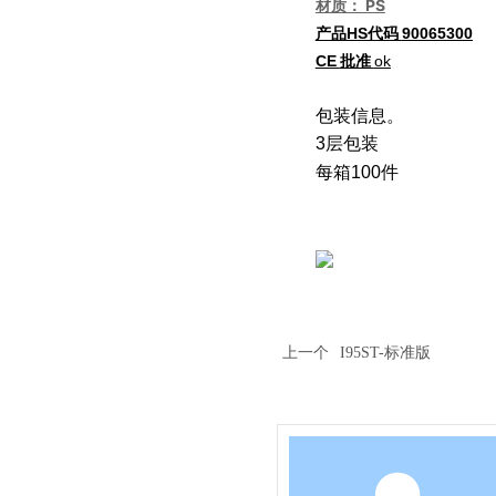
材质： PS
产品HS代码
90065300
CE
批准
ok
包装信息。
3层包装
每箱100件
上一个
I95ST-标准版