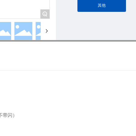
其他
+
（不带闪）