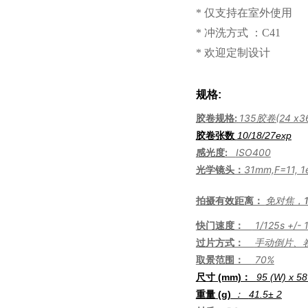
* 仅支持在室外使用
* 冲洗方式 ：
C41
* 欢迎定制设计
规格:
胶卷规格:
135胶卷(24 x3
胶卷张数
10/18/
27
exp
感光度:
ISO400
光学镜头：
31mm,F=11, 1
拍摄有效距离：
免对焦，
快门速度：
1/125s +/- 
过片方式：
手动倒片、
取景范围：
70%
尺寸 (mm)：
95 (W) x 58
：
重量 (g)
41.5
± 2