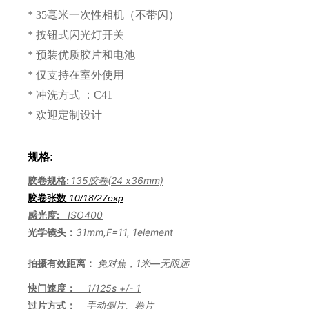
* 35毫米一次性相机（不带闪）
* 按钮式闪光灯开关
* 预装优质胶片和电池
* 仅支持在室外使用
* 冲洗方式 ：
C41
* 欢迎定制设计
规格:
胶卷规格:
135胶卷(24 x36mm)
胶卷张数
10/18/
27
exp
感光度:
ISO400
光学镜头：
31mm,F=11, 1element
拍摄有效距离：
免对焦，1米—无限远
快门速度：
1/125s +/- 1
过片方式：
手动倒片、卷片