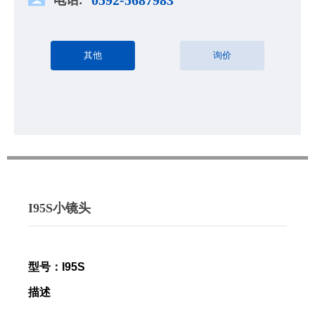
其他
询价
I95S小镜头
型号
：
I95S
描述