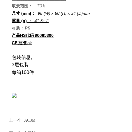
取景范围：
70%
尺寸 (mm)：
95 (W) x 58 (H) x 34 (D)
mm
：
重量 (g)
41.5
± 2
材质： PS
产品HS代码
90065300
CE
批准
ok
包装信息。
3层包装
每箱100件
上一个
AC3M